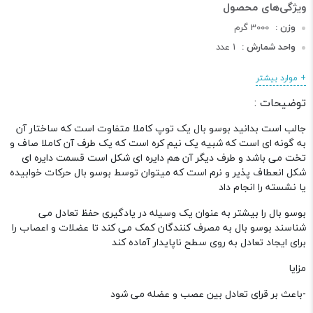
وزن :
3000 گرم
واحد شمارش :
1 عدد
طول :
60 سانتی متر
+ موارد بیشتر
عرض :
60 سانتی متر
توضیحات :
ارتفاع :
30 سانتی متر
دسته :
توپ
جالب است بدانید بوسو بال یک توپ کاملا متفاوت است که ساختار آن
به گونه ای است که شبیه یک نیم کره است که یک طرف آن کاملا صاف و
تخت می باشد و طرف دیگر آن هم دایره ای شکل است قسمت دایره ای
شکل انعطاف پذیر و نرم است که میتوان توسط بوسو بال حرکات خوابیده
یا نشسته را انجام داد
بوسو بال را بیشتر به عنوان یک وسیله در یادگیری حفظ تعادل می
شناسند بوسو بال به مصرف کنندگان کمک می کند تا عضلات و اعصاب را
برای ایجاد تعادل به روی سطح ناپایدار آماده کند
مزایا
-باعث بر قرای تعادل بین عصب و عضله می شود