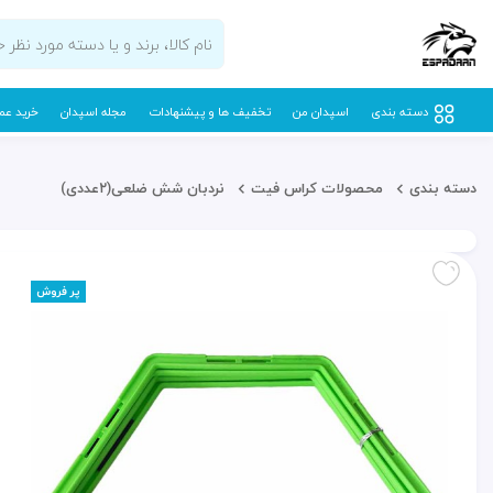
دسته بندی
اسپدان من
تخفیف ها و پیشنهادات
مجله اسپدان
خرید عم
دسته بندی
محصولات کراس فیت
نردبان شش ضلعی(۲عددی)
پر فروش