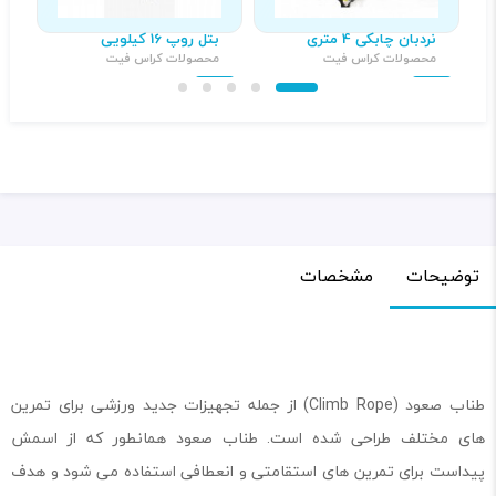
نردبان چابکی 4 متری
بتل روپ 16 کیلویی
م
محصولات کراس فیت
محصولات کراس فیت
م
۲۰۰,۰۰۰ تومان
۵,۱۲۰,۰۰۰ تومان
توضیحات
مشخصات
طناب صعود (Climb Rope) از جمله تجهیزات جدید ورزشی برای تمرین
های مختلف طراحی شده است. طناب صعود همانطور که از اسمش
پیداست برای تمرین های استقامتی و انعطافی استفاده می شود و هدف