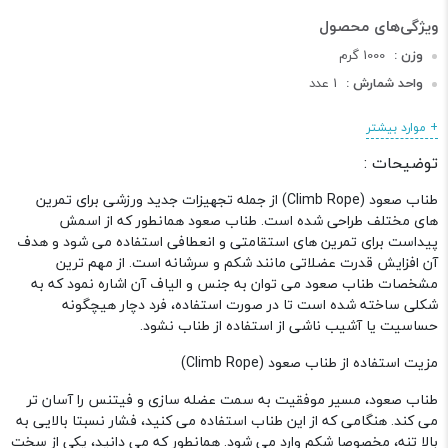
وزن :
1000 گرم
واحد شمارش :
1 عدد
طول :
400 سانتی متر
+ موارد بیشتر
عرض :
4 سانتی متر
توضیحات :
دسته :
محصولات کراس فیت
طناب صعود (Climb Rope) از جمله تجهیزات جدید ورزشی برای تمرین
های مختلف طراحی شده است. طناب صعود همانطور که از اسمش
پیداست برای تمرین های استقامتی و انعطافی استفاده می شود و هدف
آن افزایش قدرت عضلاتی مانند شکم و سرشانه است. از مهم ترین
مشخصات طناب صعود می توان به جنس و الیاف آن اشاره نمود که به
شکلی ساخته شده است تا در صورت استفاده، فرد دچار هیچگونه
حساسیت یا آشیب ناشی از استفاده از طناب نشود.
مزیت استفاده از طناب صعود (Climb Rope)
طناب صعود، مسیر موفقیت به سمت عضله سازی و فیتنس را آسان تر
می کند. هنگامی که از این طناب استفاده می کنید، فشار نسبتا بالایی به
بالا تنه، مخصوصا شکم وارد می شود. همانطور که می دانید، یکی از سخت