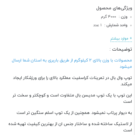
وزن :
4000 گرم
واحد شمارش :
1 عدد
طول :
32 سانتی متر
+ موارد بیشتر
عرض :
32 سانتی متر
توضیحات :
ارتفاع :
32 سانتی متر
دسته :
محصولات کراس فیت
محصولات با وزن بالای 2 کیلوگرم از طریق باربری به استان شما ارسال
میشود
توپ وال بال در تمرینات کراسفیت عملکرد بالای را برای ورزشکار ایجاد
میکند.
این توپ با یک توپ مدیسن بال متفاوت است و کوچکتر و سخت تر
است
به دیوار پرتاب نمیشود. همچنین از یک توپ اسلم سنگین تر است
از لاستیک ساخته شده و ساختار جنس ان از بهترین کیفیت تهیه شده
است