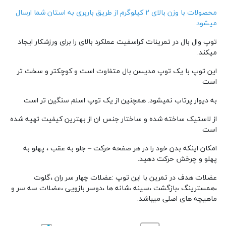
دسته :
محصولات کراس فیت
محصولات با وزن بالای 2 کیلوگرم از طریق باربری به استان شما ارسال
میشود
توپ وال بال در تمرینات کراسفیت عملکرد بالای را برای ورزشکار ایجاد
میکند.
این توپ با یک توپ مدیسن بال متفاوت است و کوچکتر و سخت تر
است
به دیوار پرتاب نمیشود. همچنین از یک توپ اسلم سنگین تر است
از لاستیک ساخته شده و ساختار جنس ان از بهترین کیفیت تهیه شده
است
امکان اینکه بدن خود را در هر صفحه حرکت – جلو به عقب ، پهلو به
پهلو و چرخش حرکت دهید.
عضلات هدف در تمرین با این توپ :عضلات چهار سر ران ،گلوت
،همسترینگ ،بازگشت ،سینه ،شانه ها ،دوسر بازویی ،عضلات سه سر و
ماهیچه های اصلی میباشد.