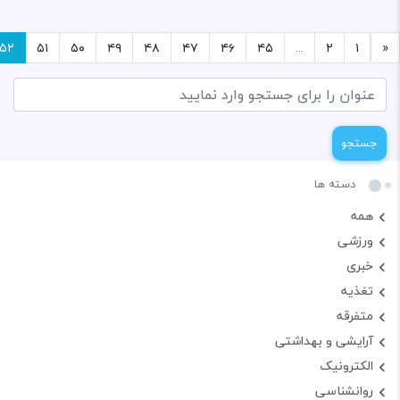
۵۲
۵۱
۵۰
۴۹
۴۸
۴۷
۴۶
۴۵
...
۲
۱
«
جستجو
دسته ها
همه
ورزشی
خبری
تغذیه
متفرقه
آرایشی و بهداشتی
الکترونیک
روانشناسی