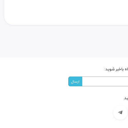
 باخبر شوید:
د.