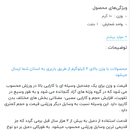
وزن :
10 گرم
واحد شمارش :
1 جفت
طول :
20 سانتی متر
+ موارد بیشتر
عرض :
10 سانتی متر
توضیحات :
ارتفاع :
10 سانتی متر
دسته :
دمبل و صفحه
محصولات با وزن بالای 2 کیلوگرم از طریق باربری به استان شما ارسال
میشود
قیمت و وزن برای یک جفدمبل وسیله ای با کارایی بالا در ورزش محسوب
می شود که در گروه وزنه‌ های آزاد گنجانده می ‌شود و به‌ طور وسیع در
تقویت، افزایش حجم و کارایی عصبی‌- ‌عضلانی بخش‌ های مختلف بدن
کاربرد دارد. این وسیله نسبت به وسایل دیگر ورزشی قیمت و حجم کمتری
دارد .
قدمت استفاده از دمبل به بیش از ۲ هزار سال قبل برمی ‌گردد که جز
قدیمی ترین وسایل ورزشی محسوب میشود. به‌ طورکلی دمبل‌ بر دو نوع