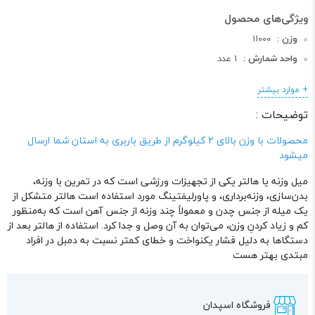
وزن :
11000
واحد شمارش :
1 عدد
طول :
120 سانتی متر
+ موارد بیشتر
عرض :
3 سانتی متر
توضیحات :
ارتفاع :
3 سانتی متر
دسته :
میله و هالتر
محصولات با وزن بالای 2 کیلوگرم از طریق باربری به استان شما ارسال
میشود
میل وزنه یا هالتر یکی از تجهیزات ورزشی است که در تمرین با وزنه،
بدن‌سازی، وزنه‌برداری، و پاورلیفتینگ مورد استفاده است هالتر متشکل از
یک میله از جنس چدن و معمولاً چند وزنه از جنس آهن است که به‌منظور
کم و زیاد کردنِ وزن، می‌توان به آن وصل و جدا کرد. استفاده از هالتر بعد از
دستگاها به دلیل فشار یکنواخت و خطای کمتر نسبت به دمبل در افراد
مبتدی بهتر هست
فروشگاه اسپدان