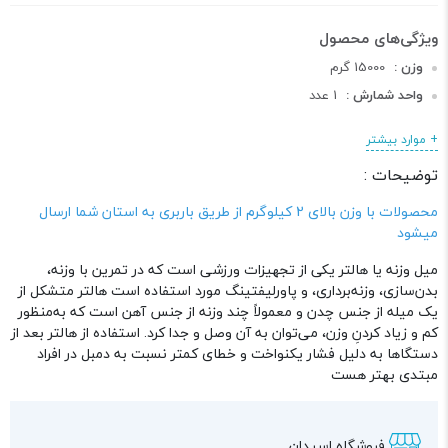
وزن :
15000 گرم
واحد شمارش :
1 عدد
طول :
180 سانتی متر
+ موارد بیشتر
عرض :
3 سانتی متر
توضیحات :
ارتفاع :
3 سانتی متر
دسته :
میله و هالتر
محصولات با وزن بالای 2 کیلوگرم از طریق باربری به استان شما ارسال
میشود
میل وزنه یا هالتر یکی از تجهیزات ورزشی است که در تمرین با وزنه،
بدن‌سازی، وزنه‌برداری، و پاورلیفتینگ مورد استفاده است هالتر متشکل از
یک میله از جنس چدن و معمولاً چند وزنه از جنس آهن است که به‌منظور
کم و زیاد کردنِ وزن، می‌توان به آن وصل و جدا کرد. استفاده از هالتر بعد از
دستگاها به دلیل فشار یکنواخت و خطای کمتر نسبت به دمبل در افراد
مبتدی بهتر هست
فروشگاه اسپدان