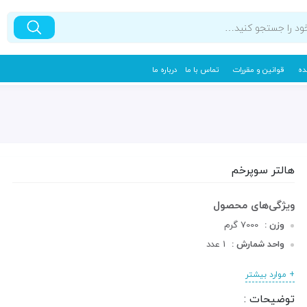
ده
قوانین و مقررات
تماس با ما
درباره ما
هالتر سوپرخم
وزن :
7000 گرم
واحد شمارش :
1 عدد
دسته :
میله و هالتر
+ موارد بیشتر
توضیحات :