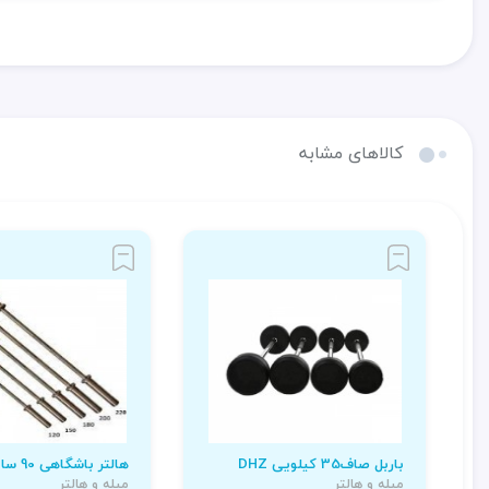
کالاهای مشابه
باربل صاف35 کیلویی DHZ
هالتر باشگاهی 90 سانتی متری
میله و هالتر
میله و هالتر