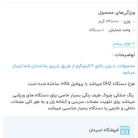
وزن :
248000 گرم
واحد شمارش :
1 دستگاه
طول :
105 سانتی متر
+ موارد بیشتر
عرض :
120 سانتی متر
توضیحات :
ارتفاع :
150 سانتی متر
دسته :
دستگاه های بدنسازی
محصولات با وزن بالای 2 کیلوگرم از طریق باربری به استان شما ارسال
میشود
طرح دستگاه DHZ میباشد با پروفیل 10X5 ساخته شده است
رنگ مشکی چروک طیف رنگی بسیار خاصی برای دستگاه های ورزشی
میباشد برای تقویت عضلات سرینی و کشاله ران و به طور کلی عضلات
داخلی و خارجی پا دستگاه بسیار مناسبی میباشد
فروشگاه اسپدان