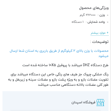
وزن :
262000 گرم
واحد شمارش :
1 دستگاه
طول :
185 سانتی متر
+ موارد بیشتر
عرض :
135 سانتی متر
توضیحات :
ارتفاع :
150 سانتی متر
دسته :
دستگاه های بدنسازی
محصولات با وزن بالای 2 کیلوگرم از طریق باربری به استان شما ارسال
میشود
طرح دستگاه DHZ میباشد با پروفیل 10X5 ساخته شده است
رنگ مشکی چروک جز طیف های رنگی خاص این دستگاه میباشد برای
تقویت عضلات بازو و به ویژه پشت بازو و عضلات سینه و زیربغل و به
طور کلی عضلات بالاته دستگاهی مناسب میباشد
فروشگاه اسپدان