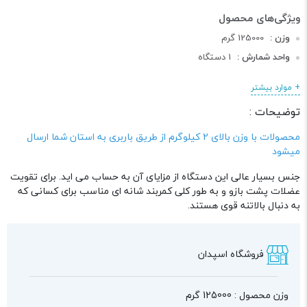
وزن :
125000 گرم
واحد شمارش :
1 دستگاه
طول :
155 سانتی متر
+ موارد بیشتر
عرض :
178 سانتی متر
توضیحات :
ارتفاع :
180 سانتی متر
دسته :
دستگاه های بدنسازی
محصولات با وزن بالای 2 کیلوگرم از طریق باربری به استان شما ارسال
میشود
جنس بسیار عالی این دستگاه از مزایای آن به حساب می اید. برای تقویت
عضلات پشت بازو و به طور کلی کمربند شانه ای مناسب برای کسانی که
به دنبال بالاتنه قوی هستند.
فروشگاه اسپدان
وزن محصول : 125000 گرم