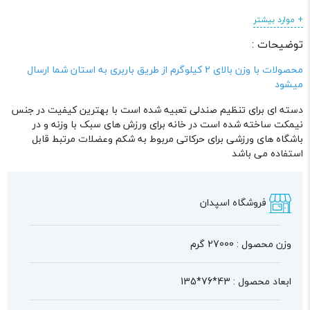
طول :
135 سانتی متر
+ موارد بیشتر
عرض :
76 سانتی متر
توضیحات :
ارتفاع :
43 سانتی متر
دسته :
دستگاه های بدنسازی
محصولات با وزن بالای 2 کیلوگرم از طریق باربری به استان شما ارسال
میشود
دسته ای برای تنظیم صندلی تعبیه شده است با بهترین کیفیت در جنس
نیمکت ساخته شده است در خانه برای ورزش های سبک با وزنه و در
باشگاه های ورزشی برای حرکاتی مربوط به شکم وعضلات مرتبط قابل
استفاده می باشد
فروشگاه اسپدان
وزن محصول : 27000 گرم
ابعاد محصول : 43*76*135