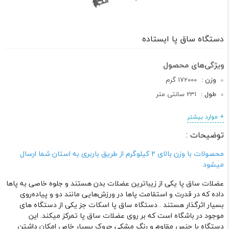
دستگاه ساق پا ایستاده
وزن :
172000 گرم
طول :
231 سانتی متر
عرض :
107 سانتی متر
+ موارد بیشتر
ارتفاع :
204 سانتی متر
توضیحات :
دسته :
دستگاه های بدنسازی
محصولات با وزن بالای 2 کیلوگرم از طریق باربری به استان شما ارسال
میشود
عضلات ساق پا یکی از زیباترین عضلات بدن هستند و جلوه خاصی به پاها
داده که در قدرت و استقامت پاها در ورزش‌هایی مانند دو و پیاده‌روی
بسیار اثرگذار هستند . دستگاه ساق پا اسکات جز یکی از دستگاه های
موجود در باشگاه است که بر روی عضلات ساق پا تمرکز میکند. این
دستگاه با جنس مقاوم و رنگ مشکی چروک بسیار خاص امکان داشتن