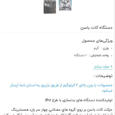
دستگاه کات باسن
وزن :
گرم
واحد شمارش :
1 دستگاه
دسته :
دستگاه های بدنسازی
+ موارد بیشتر
توضیحات :
محصولات با وزن بالای 2 کیلوگرم از طریق باربری به استان شما ارسال
میشود
تولیدکننده دستگاه های بدنسازی با طرح dhz
حرکت کات باسن بر روی گروه هاي عضلاني چهار سر ران، همسترینگ
(عضله پشت ران) و عضلات گلوتئال یا عضلات باسن (سرینی) کار می کند